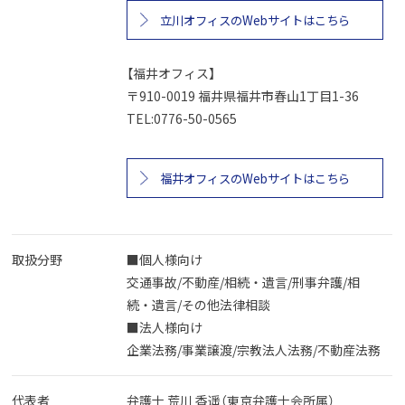
立川オフィスのWebサイトはこちら
【福井オフィス】
〒910-0019 福井県福井市春山1丁目1-36
TEL:0776-50-0565
福井オフィスのWebサイトはこちら
取扱分野
■個人様向け
交通事故/不動産/相続・遺言/刑事弁護/相
続・遺言/その他法律相談
■法人様向け
企業法務/事業譲渡/宗教法人法務/不動産法務
代表者
弁護士 荒川 香遥（東京弁護士会所属）