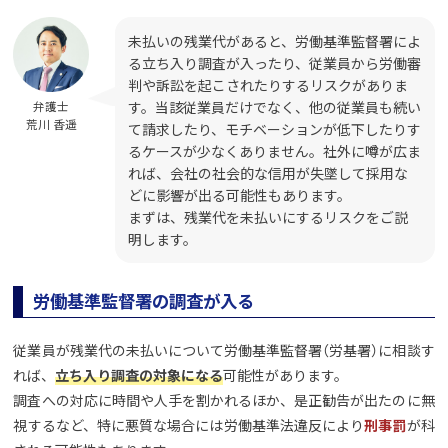
未払いの残業代があると、労働基準監督署によ
る立ち入り調査が入ったり、従業員から労働審
判や訴訟を起こされたりするリスクがありま
す。当該従業員だけでなく、他の従業員も続い
弁護士
荒川 香遥
て請求したり、モチベーションが低下したりす
るケースが少なくありません。社外に噂が広ま
れば、会社の社会的な信用が失墜して採用な
どに影響が出る可能性もあります。
まずは、残業代を未払いにするリスクをご説
明します。
労働基準監督署の調査が入る
従業員が残業代の未払いについて労働基準監督署（労基署）に相談す
れば、
立ち入り調査の対象になる
可能性があります。
調査への対応に時間や人手を割かれるほか、是正勧告が出たのに無
視するなど、特に悪質な場合には労働基準法違反により
刑事罰
が科