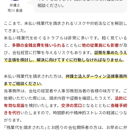
相談ください。
弁護士
荒川 香遥
ここまで、未払い残業代を請求されるリスクや対処法などを解説し
てきました。
未払い残業代をめぐるトラブルは非常に多いです。軽く見ている
と、
多額の金銭出費を強いられる
とともに
他の従業員にも影響
が及
び、会社経営に打撃を与えるリスクもあります。
証拠を集めたうえ
で主張を検討し、解決に向けてすぐに行動しなければなりません
。
未払い残業代を請求された方は、
弁護士法人ダーウィン法律事務所
までご相談ください
。
当事務所は、会社の経営者や人事労務担当者の皆様の味方です。ご
依頼いただいた際には、請求内容や証拠を確認したうえで、
法的に
有効な反論
を検討いたします。
交渉の窓口
となるとともに
各種手続
きを代行
いたしますので、時間節約や精神的ストレスの軽減につな
がります。
「残業代を請求された」とお困りの会社関係者の方は、お早めに弁