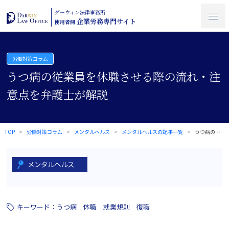
ダーウィン法律事務所
企業労務専門サイト
使用者側
労働対策コラム
うつ病の従業員を休職させる際の流れ・注
意点を弁護士が解説
TOP
労働対策コラム
メンタルヘルス
メンタルヘルスの記事一覧
うつ病の従業員を休職させる際の流れ・注意…
メンタルヘルス
キーワード：
うつ病
休職
就業規則
復職