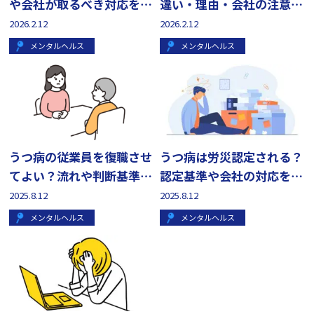
や会社が取るべき対応を解
違い・理由・会社の注意点
説
を解説
2026.2.12
2026.2.12
メンタルヘルス
メンタルヘルス
うつ病の従業員を復職させ
うつ病は労災認定される？
てよい？流れや判断基準・
認定基準や会社の対応を弁
注意点を解説
護士が解説
2025.8.12
2025.8.12
メンタルヘルス
メンタルヘルス