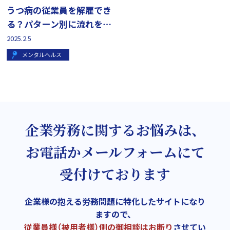
うつ病の従業員を解雇でき
る？パターン別に流れを解
説
2025.2.5
メンタルヘルス
企業労務に関するお悩みは、
お電話かメールフォームにて
受付けております
企業様の抱える労務問題に特化したサイトになり
ますので、
従業員様（被用者様）側の御相談はお断り
させてい