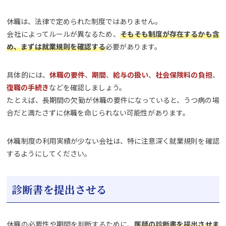
休職は、法律で定められた制度ではありません。
会社によってルールが異なるため、
そもそも制度が存在するかも含
め、まずは就業規則を確認する
必要があります。
具体的には、
休職の要件
、
期間
、
給与の扱い
、
社会保険料の負担
、
復職の手続き
などを確認しましょう。
たとえば、長期間の欠勤が休職の要件になっていると、うつ病の場
合だと満たさずに休職を命じられない可能性があります。
休職制度の利用実績が少ない会社は、特に注意深く就業規則を確認
するようにしてください。
診断書を提出させる
休職の必要性や期間を判断するために、
医師の診断書を提出させま