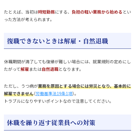
たとえば、当初は
時短勤務
にする、
負担の軽い業務から始める
とい
った方法が考えられます。
復職できないときは解雇・自然退職
休職期間が満了しても復帰が難しい場合には、就業規則の定めにし
たがって
解雇
または
自然退職
となります。
ただし、うつ病が
業務を原因とする場合には労災となり、基本的に
解雇できません
（
労働基準法19条1項
）。
トラブルになりやすいポイントなので注意してください。
休職を繰り返す従業員への対策