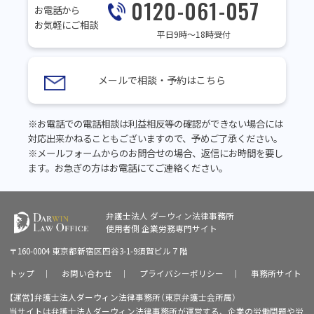
0120-061-057
お電話から
お気軽にご相談
平日9時～18時受付
メールで相談・予約はこちら
※お電話での電話相談は利益相反等の確認ができない場合には
対応出来かねることもございますので、予めご了承ください。
※メールフォームからのお問合せの場合、返信にお時間を要し
ます。お急ぎの方はお電話にてご連絡ください。
弁護士法人 ダーウィン法律事務所
使用者側
企業労務専門サイト
〒160-0004 東京都新宿区四谷3-1-9須賀ビル７階
トップ
｜
お問い合わせ
｜
プライバシーポリシー
｜
事務所サイト
【運営】弁護士法人ダーウィン法律事務所（東京弁護士会所属）
当サイトは弁護士法人ダーウィン法律事務所が運営する、企業の労働問題や労