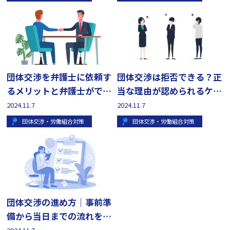
団体交渉を弁護士に依頼す
団体交渉は拒否できる？正
るメリットと弁護士ができ
当な理由が認められるケー
ること
スも解説
2024.11.7
2024.11.7
団体交渉・労働組合対策
団体交渉・労働組合対策
団体交渉の進め方｜事前準
備から当日までの流れを会
社側弁護士が解説