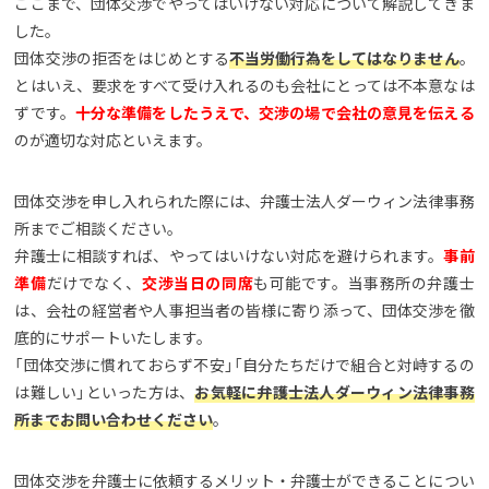
ここまで、団体交渉でやってはいけない対応について解説してきま
した。
団体交渉の拒否をはじめとする
不当労働行為をしてはなりません
。
とはいえ、要求をすべて受け入れるのも会社にとっては不本意なは
ずです。
十分な準備をしたうえで、交渉の場で会社の意見を伝える
のが適切な対応といえます。
団体交渉を申し入れられた際には、弁護士法人ダーウィン法律事務
所までご相談ください。
弁護士に相談すれば、やってはいけない対応を避けられます。
事前
準備
だけでなく、
交渉当日の同席
も可能です。当事務所の弁護士
は、会社の経営者や人事担当者の皆様に寄り添って、団体交渉を徹
底的にサポートいたします。
「団体交渉に慣れておらず不安」「自分たちだけで組合と対峙するの
は難しい」といった方は、
お気軽に弁護士法人ダーウィン法律事務
所までお問い合わせください
。
団体交渉を弁護士に依頼するメリット・弁護士ができることについ