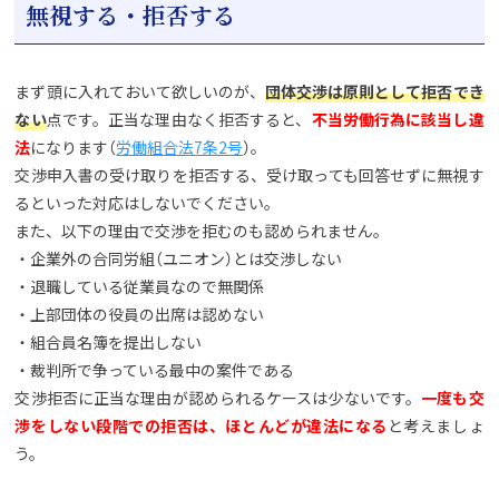
無視する・拒否する
まず頭に入れておいて欲しいのが、
団体交渉は原則として拒否でき
ない
点です。正当な理由なく拒否すると、
不当労働行為に該当し違
法
になります（
労働組合法7条2号
）。
交渉申入書の受け取りを拒否する、受け取っても回答せずに無視す
るといった対応はしないでください。
また、以下の理由で交渉を拒むのも認められません。
・企業外の合同労組（ユニオン）とは交渉しない
・退職している従業員なので無関係
・上部団体の役員の出席は認めない
・組合員名簿を提出しない
・裁判所で争っている最中の案件である
交渉拒否に正当な理由が認められるケースは少ないです。
一度も交
渉をしない段階での拒否は、ほとんどが違法になる
と考えましょ
う。