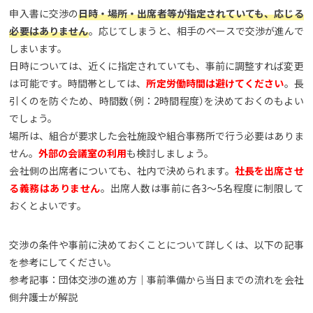
申入書に交渉の
日時・場所・出席者等が指定されていても、応じる
必要はありません
。応じてしまうと、相手のペースで交渉が進んで
しまいます。
日時については、近くに指定されていても、事前に調整すれば変更
は可能です。時間帯としては、
所定労働時間は避けてください
。長
引くのを防ぐため、時間数（例：2時間程度）を決めておくのもよい
でしょう。
場所は、組合が要求した会社施設や組合事務所で行う必要はありま
せん。
外部の会議室の利用
も検討しましょう。
会社側の出席者についても、社内で決められます。
社長を出席させ
る義務はありません
。出席人数は事前に各3〜5名程度に制限して
おくとよいです。
交渉の条件や事前に決めておくことについて詳しくは、以下の記事
を参考にしてください。
参考記事：団体交渉の進め方｜事前準備から当日までの流れを会社
側弁護士が解説