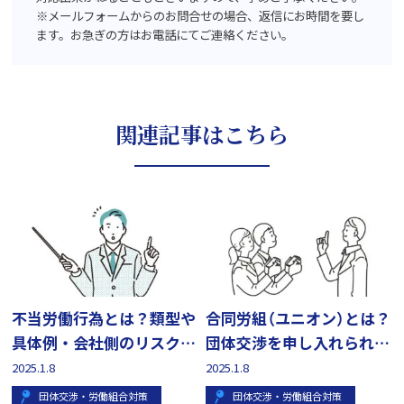
※メールフォームからのお問合せの場合、返信にお時間を要し
ます。お急ぎの方はお電話にてご連絡ください。
関連記事はこちら
不当労働行為とは？類型や
合同労組（ユニオン）とは？
具体例・会社側のリスクを
団体交渉を申し入れられた
わかりやすく解説
ら？
2025.1.8
2025.1.8
団体交渉・労働組合対策
団体交渉・労働組合対策