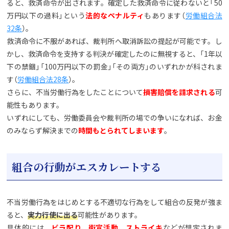
ると、救済命令が出されます。確定した救済命令に従わないと「50
万円以下の過料」という
法的なペナルティ
もあります（
労働組合法
32条
）。
救済命令に不服があれば、裁判所へ取消訴訟の提起が可能です。し
かし、救済命令を支持する判決が確定したのに無視すると、「1年以
下の禁錮」「100万円以下の罰金」「その両方」のいずれかが科されま
す（
労働組合法28条
）。
さらに、不当労働行為をしたことについて
損害賠償を請求される
可
能性もあります。
いずれにしても、労働委員会や裁判所の場での争いになれば、お金
のみならず解決までの
時間もとられてしまいます
。
組合の行動がエスカレートする
不当労働行為をはじめとする不適切な行為をして組合の反発が強ま
ると、
実力行使に出る
可能性があります。
具体的には、
ビラ配り、街宣活動、ストライキ
などが想定されま