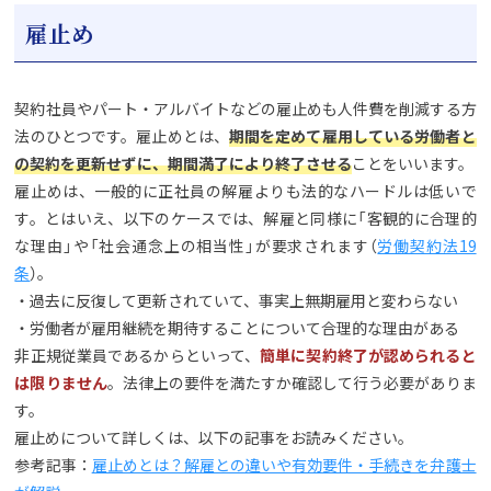
雇止め
契約社員やパート・アルバイトなどの雇止めも人件費を削減する方
法のひとつです。雇止めとは、
期間を定めて雇用している労働者と
の契約を更新せずに、期間満了により終了させる
ことをいいます。
雇止めは、一般的に正社員の解雇よりも法的なハードルは低いで
す。とはいえ、以下のケースでは、解雇と同様に「客観的に合理的
な理由」や「社会通念上の相当性」が要求されます（
労働契約法19
条
）。
・過去に反復して更新されていて、事実上無期雇用と変わらない
・労働者が雇用継続を期待することについて合理的な理由がある
非正規従業員であるからといって、
簡単に契約終了が認められると
は限りません
。法律上の要件を満たすか確認して行う必要がありま
す。
雇止めについて詳しくは、以下の記事をお読みください。
参考記事：
雇止めとは？解雇との違いや有効要件・手続きを弁護士