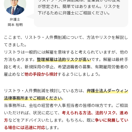
が想定され、簡単ではありません。リスクを
下げるために弁護士にご相談ください。
弁護士
岡本 裕明
ここまで、リストラ・人件費削減について、方法やリスクを解説し
てきました。
リストラは一般的には解雇を意味すると考えられていますが、他の
方法もあります。
整理解雇は法的リスクが高い
です。解雇は最終手
段と考え、新規採用の停止、希望退職者の募集、有期雇用労働者の
雇止めなど
他の手段から検討
するようにしましょう。
リストラ・人件費削減を検討している方は、
弁護士法人ダーウィン
法律事務所までご相談ください
。
当事務所は、会社の経営者や人事担当者の皆様の味方です。ご相談
いただければ、状況に応じて、
考えられる方法、法的リスク、進め
方
などをアドバイスいたします。もちろん、既に
争いに発展してい
る場合には迅速に対応
します。