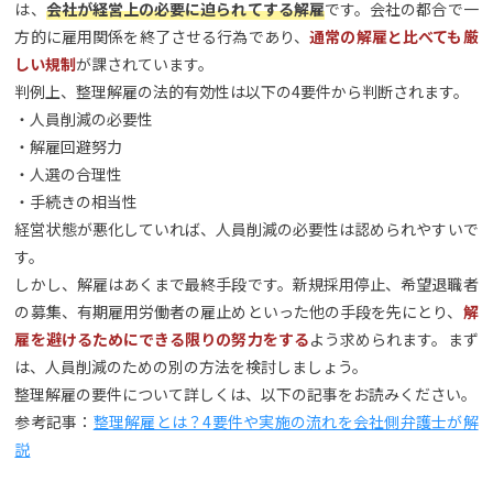
は、
会社が経営上の必要に迫られてする解雇
です。会社の都合で一
方的に雇用関係を終了させる行為であり、
通常の解雇と比べても厳
しい規制
が課されています。
判例上、整理解雇の法的有効性は以下の4要件から判断されます。
・人員削減の必要性
・解雇回避努力
・人選の合理性
・手続きの相当性
経営状態が悪化していれば、人員削減の必要性は認められやすいで
す。
しかし、解雇はあくまで最終手段です。新規採用停止、希望退職者
の募集、有期雇用労働者の雇止めといった他の手段を先にとり、
解
雇を避けるためにできる限りの努力をする
よう求められます。まず
は、人員削減のための別の方法を検討しましょう。
整理解雇の要件について詳しくは、以下の記事をお読みください。
参考記事：
整理解雇とは？4要件や実施の流れを会社側弁護士が解
説