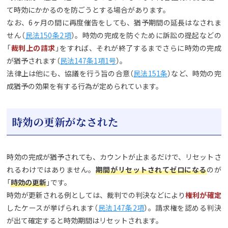
て時効にかかるのを防ごうとする場合があります。
なお、6ヶ月の間に再度催告をしても、猶予期間の延長はなされま
せん（
民法150条2項
）。時効の完成を防ぐために訴訟の提起などの
「
裁判上の請求
」をすれば、それが終了するまでさらに時効の完成
が猶予されます（
民法147条1項1号
）。
法律上は他にも、協議を行う旨の合意（
民法151条
）など、時効の完
成猶予の効果を有する行為が定められています。
時効の更新がなされた
時効の完成が猶予されても、カウントが止まるだけで、リセットさ
れるわけではありません。
期間がリセットされてゼロになる
のが
「
時効の更新
」です。
時効が更新される例としては、裁判での判決などにより
権利が確定
したケースが挙げられます（
民法147条2項
）。請求権を認める判決
が出て確定すると時効期間はリセットされます。