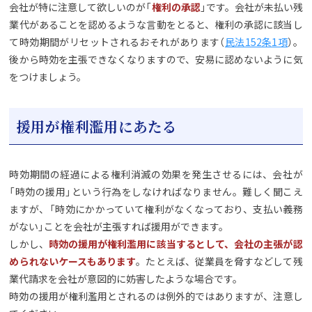
会社が特に注意して欲しいのが「
権利の承認
」です。会社が未払い残
業代があることを認めるような言動をとると、権利の承認に該当し
て時効期間がリセットされるおそれがあります（
民法152条1項
）。
後から時効を主張できなくなりますので、安易に認めないように気
をつけましょう。
援用が権利濫用にあたる
時効期間の経過による権利消滅の効果を発生させるには、会社が
「時効の援用」という行為をしなければなりません。難しく聞こえ
ますが、「時効にかかっていて権利がなくなっており、支払い義務
がない」ことを会社が主張すれば援用ができます。
しかし、
時効の援用が権利濫用に該当するとして、会社の主張が認
められないケースもあります
。たとえば、従業員を脅すなどして残
業代請求を会社が意図的に妨害したような場合です。
時効の援用が権利濫用とされるのは例外的ではありますが、注意し