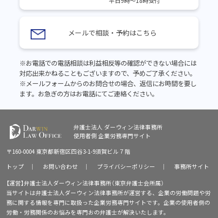
平日9時～18時受付
メールで相談・予約はこちら
※お電話での電話相談は利益相反等の確認ができない場合には
対応出来かねることもございますので、予めご了承ください。
※メールフォームからのお問合せの場合、返信にお時間を要し
ます。お急ぎの方はお電話にてご連絡ください。
弁護士法人 ダーウィン法律事務所
使用者側
企業労務専門サイト
〒160-0004 東京都新宿区四谷3-1-9須賀ビル７階
トップ
｜
お問い合わせ
｜
プライバシーポリシー
｜
事務所サイト
【運営】弁護士法人ダーウィン法律事務所（東京弁護士会所属）
当サイトは弁護士法人ダーウィン法律事務所が運営する、企業の労働問題や労
務に関する情報を専門に取扱った企業労務専門サイトです。企業の使用者側の
労働・労務関係のお悩みを専門おの弁護士が解決いたします。