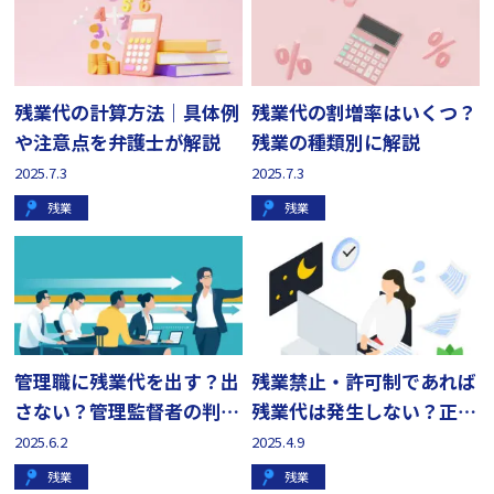
残業代の計算方法｜具体例
残業代の割増率はいくつ？
や注意点を弁護士が解説
残業の種類別に解説
2025.7.3
2025.7.3
残業
残業
管理職に残業代を出す？出
残業禁止・許可制であれば
さない？管理監督者の判断
残業代は発生しない？正し
基準を解説
い方法を解説
2025.6.2
2025.4.9
残業
残業