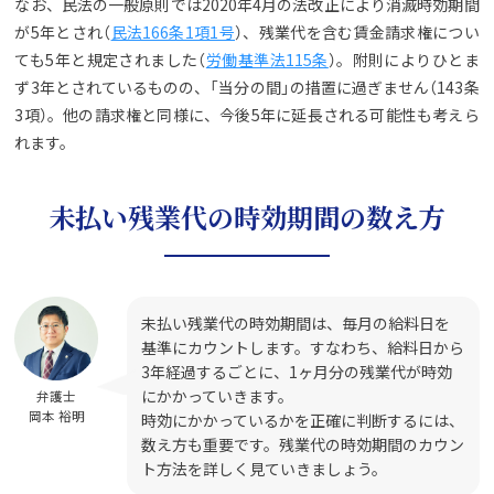
なお、民法の一般原則では2020年4月の法改正により消滅時効期間
が5年とされ（
民法166条1項1号
）、残業代を含む賃金請求権につい
ても5年と規定されました（
労働基準法115条
）。附則によりひとま
ず3年とされているものの、「当分の間」の措置に過ぎません（143条
3項）。他の請求権と同様に、今後5年に延長される可能性も考えら
れます。
未払い残業代の時効期間の数え方
未払い残業代の時効期間は、毎月の給料日を
基準にカウントします。すなわち、給料日から
3年経過するごとに、1ヶ月分の残業代が時効
にかかっていきます。
弁護士
岡本 裕明
時効にかかっているかを正確に判断するには、
数え方も重要です。残業代の時効期間のカウン
ト方法を詳しく見ていきましょう。