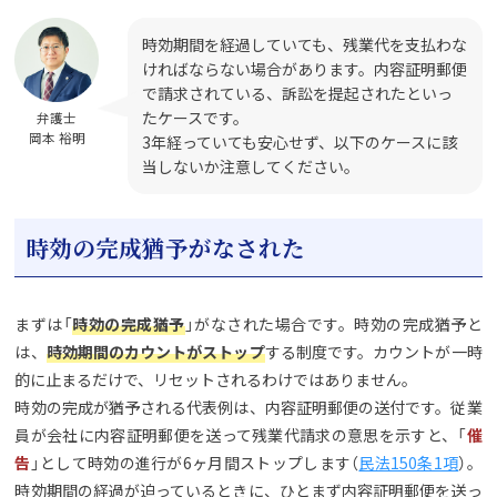
時効期間を経過していても、残業代を支払わな
ければならない場合があります。内容証明郵便
で請求されている、訴訟を提起されたといっ
たケースです。
弁護士
岡本 裕明
3年経っていても安心せず、以下のケースに該
当しないか注意してください。
時効の完成猶予がなされた
まずは「
時効の完成猶予
」がなされた場合です。時効の完成猶予と
は、
時効期間のカウントがストップ
する制度です。カウントが一時
的に止まるだけで、リセットされるわけではありません。
時効の完成が猶予される代表例は、内容証明郵便の送付です。従業
員が会社に内容証明郵便を送って残業代請求の意思を示すと、「
催
告
」として時効の進行が6ヶ月間ストップします（
民法150条1項
）。
時効期間の経過が迫っているときに、ひとまず内容証明郵便を送っ