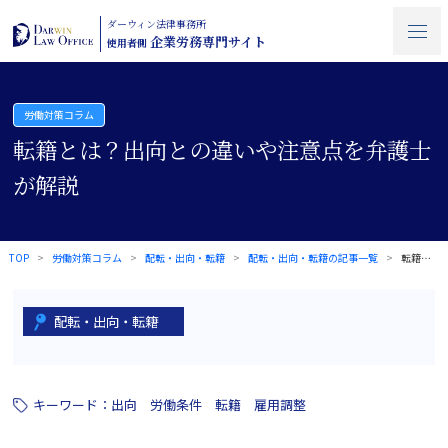
ダーウィン法律事務所
企業労務専門サイト
使用者側
労働対策コラム
転籍とは？出向との違いや注意点を弁護士
が解説
TOP
労働対策コラム
配転・出向・転籍
配転・出向・転籍の記事一覧
転籍とは？出向との違いや注意点を弁護士が…
配転・出向・転籍
キーワード：
出向
労働条件
転籍
雇用調整