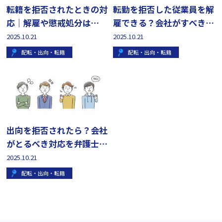
転籍を拒否されたときの対
転勤を拒否した従業員を解
応｜解雇や懲戒処分は
雇できる？会社がすべき対
NG！
応を弁護士が解説
2025.10.21
2025.10.21
配転・出向・転籍
配転・出向・転籍
出向を拒否されたら？会社
がとるべき対応を弁護士が
解説
2025.10.21
配転・出向・転籍