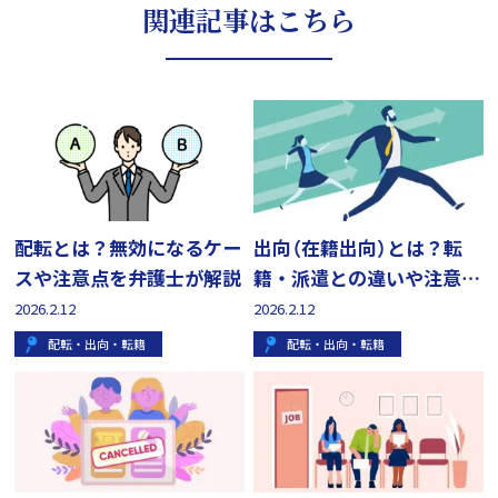
関連記事はこちら
配転とは？無効になるケー
出向（在籍出向）とは？転
スや注意点を弁護士が解説
籍・派遣との違いや注意点
を解説
2026.2.12
2026.2.12
配転・出向・転籍
配転・出向・転籍