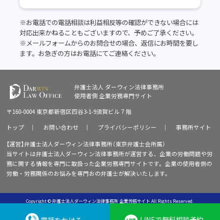
※お電話での電話相談は利益相反等の確認ができない場合には
対応出来かねることもございますので、予めご了承ください。
※メールフォームからのお問合せの場合、返信にお時間を要し
ます。お急ぎの方はお電話にてご連絡ください。
弁護士法人 ダーウィン法律事務所
使用者側
企業労務専門サイト
〒160-0004 東京都新宿区四谷3-1-9須賀ビル７階
トップ
｜
お問い合わせ
｜
プライバシーポリシー
｜
事務所サイト
【運営】弁護士法人ダーウィン法律事務所（東京弁護士会所属）
当サイトは弁護士法人ダーウィン法律事務所が運営する、企業の労働問題や労
務に関する情報を専門に取扱った企業労務専門サイトです。企業の使用者側の
労働・労務関係のお悩みを専門おの弁護士が解決いたします。
Copyright © 弁護士法人ダーウィン法律事務所 企業労務サイト All Rights Reserved.
LINEで無料相談予約