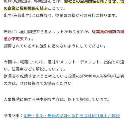
転籍（転籍出向、移籍出向）とは、
会社との雇用関係を終了させ、他
の企業と雇用関係を結ぶ
ことです。
出向（在籍出向）とは異なり、従業員の籍が別の会社に移ります。
転籍には雇用調整できるメリットがありますが、
従業員の個別の同
意が不可欠
です。
拒否されているのに強引に進めないようにしてください。
今回は、転籍について、意味やメリット・デメリット、出向との違
い、注意点などを解説しています。
従業員を転籍させようと考えている企業の経営者や人事労務担当者
の方は、ぜひ最後までお読みください。
人事異動に関する基本的な内容は、以下で解説しています。
参考記事：
配転・出向・転籍の意味と要件を会社側弁護士が解説