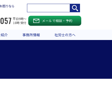
お困りなら
-057
平日9時〜
メールで相談・予約
18時 受付
士紹介
事務所情報
社労士の方へ