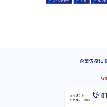
未払い残業代
紛争
解決金
企業労務に
従
0
お電話から
お気軽にご相談