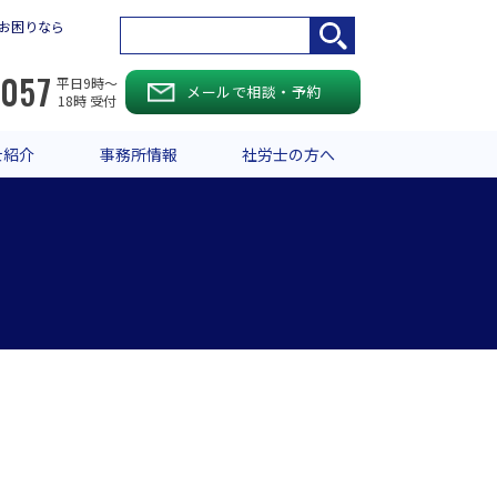
お困りなら
-057
平日9時〜
メールで相談・予約
18時 受付
士紹介
事務所情報
社労士の方へ