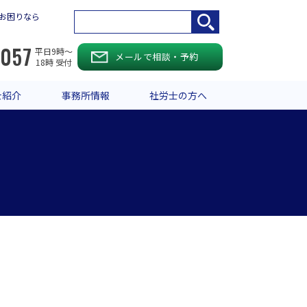
お困りなら
-057
平日9時〜
メールで相談・予約
18時 受付
士紹介
事務所情報
社労士の方へ