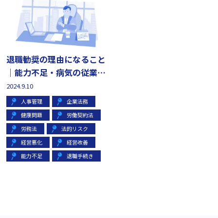
退職勧奨の理由になること
｜能力不足・病気の従業員
に退職勧奨できる？
2024.9.10
人事管理
企業法務
健康問題
労働契約法
労務法
法的リスク
経営悪化
経営改善
能力不足
退職手続き