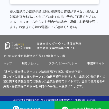
※お電話での電話相談は利益相反等の確認ができない場合には
対応出来かねることもございますので、予めご了承ください。
※メールフォームからのお問合せの場合、返信にお時間を要し
ます。お急ぎの方はお電話にてご連絡ください。
弁護士法人 ダーウィン法律事務所
使用者側
企業労務専門サイト
〒160-0004 東京都新宿区四谷3-1-9須賀ビル７階
トップ
｜
お問い合わせ
｜
プライバシーポリシー
｜
事務所サイト
【運営】弁護士法人ダーウィン法律事務所（東京弁護士会所属）
当サイトは弁護士法人ダーウィン法律事務所が運営する、企業の労働問題や労
務に関する情報を専門に取扱った企業労務専門サイトです。企業の使用者側の
労働・労務関係のお悩みを専門おの弁護士が解決いたします。
Copyright © 弁護士法人ダーウィン法律事務所 企業労務サイト All Rights Reserved.
LINEで無料相談予約