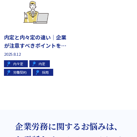
内定と内々定の違い｜企業
が注意すべきポイントを弁
護士が解説
2025.8.12
内々定
内定
労働契約
採用
企業労務に関するお悩みは、