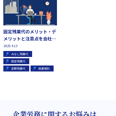
固定残業代のメリット・デ
メリットと注意点を会社側
弁護士が解説
2025.4.13
みなし残業代
固定残業代
定額残業代
就業規則
企業労務に関するお悩みは、