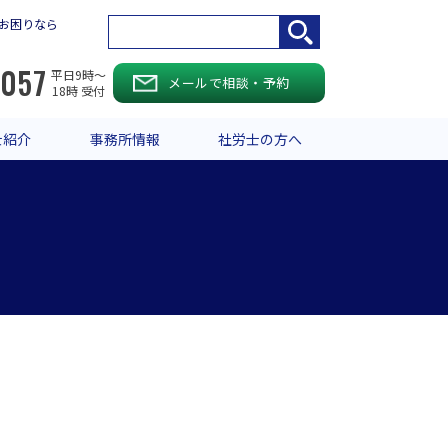
お困りなら
-057
平日9時〜
メールで相談・予約
18時 受付
士紹介
事務所情報
社労士の方へ