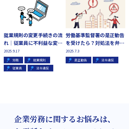
就業規則の変更手続きの流
労働基準監督署の是正勧告
れ｜従業員に不利益な変更
を受けたら？対処法を弁護
はできる？
士が解説
2025.9.17
2025.7.3
労務
就業規則
是正勧告
法令違反
従業員
法令違反
企業労務に関するお悩みは、