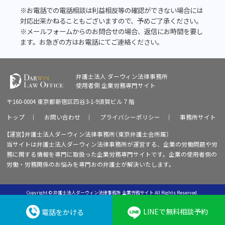
※お電話での電話相談は利益相反等の確認ができない場合には
対応出来かねることもございますので、予めご了承ください。
※メールフォームからのお問合せの場合、返信にお時間を要し
ます。お急ぎの方はお電話にてご連絡ください。
弁護士法人 ダーウィン法律事務所
使用者側
企業労務専門サイト
〒160-0004 東京都新宿区四谷3-1-9須賀ビル７階
トップ
｜
お問い合わせ
｜
プライバシーポリシー
｜
事務所サイト
【運営】弁護士法人ダーウィン法律事務所（東京弁護士会所属）
当サイトは弁護士法人ダーウィン法律事務所が運営する、企業の労働問題や労
務に関する情報を専門に取扱った企業労務専門サイトです。企業の使用者側の
労働・労務関係のお悩みを専門おの弁護士が解決いたします。
Copyright © 弁護士法人ダーウィン法律事務所 企業労務サイト All Rights Reserved.
LINEで無料相談予約
電話をかける