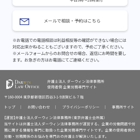
平日9時～18時受付
メールで相談・予約はこちら
※お電話での電話相談は利益相反等の確認ができない場合には
対応出来かねることもございますので、予めご了承ください。
※メールフォームからのお問合せの場合、返信にお時間を要し
ます。お急ぎの方はお電話にてご連絡ください。
弁護士法人 ダーウィン法律事務所
使用者側
企業労務専門サイト
〒160-0004 東京都新宿区四谷3-1-9須賀ビル７階
トップ
｜
お問い合わせ
｜
プライバシーポリシー
｜
事務所サイト
【運営】弁護士法人ダーウィン法律事務所（東京弁護士会所属）
当サイトは弁護士法人ダーウィン法律事務所が運営する、企業の労働問題や労
務に関する情報を専門に取扱った企業労務専門サイトです。企業の使用者側の
労働・労務関係のお悩みを専門おの弁護士が解決いたします。