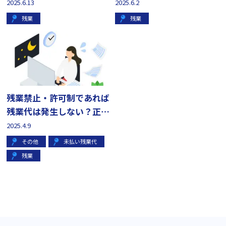
スも解説
基準を解説
2025.6.13
2025.6.2
残業
残業
残業禁止・許可制であれば
残業代は発生しない？正し
い方法を解説
2025.4.9
その他
未払い残業代
残業