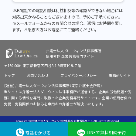
※お電話での電話相談は利益相反等の確認ができない場合には
対応出来かねることもございますので、予めご了承ください。
※メールフォームからのお問合せの場合、返信にお時間を要し
ます。お急ぎの方はお電話にてご連絡ください。
弁護士法人 ダーウィン法律事務所
使用者側
企業労務専門サイト
〒160-0004 東京都新宿区四谷3-1-9須賀ビル７階
トップ
｜
お問い合わせ
｜
プライバシーポリシー
｜
事務所サイト
【運営】弁護士法人ダーウィン法律事務所（東京弁護士会所属）
当サイトは弁護士法人ダーウィン法律事務所が運営する、企業の労働問題や労
務に関する情報を専門に取扱った企業労務専門サイトです。企業の使用者側の
労働・労務関係のお悩みを専門おの弁護士が解決いたします。
Copyright © 弁護士法人ダーウィン法律事務所 企業労務サイト All Rights Reserved.
LINEで無料相談予約
電話をかける