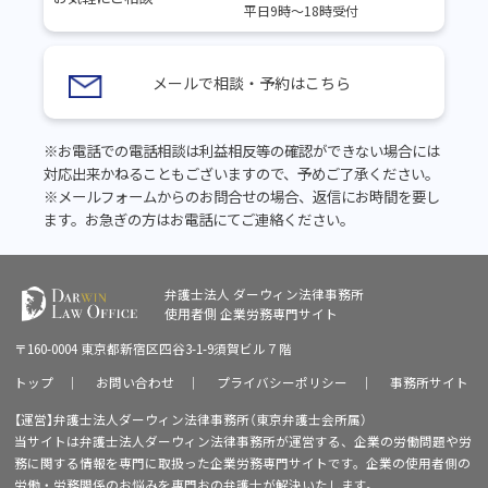
平日9時～18時受付
メールで相談・予約はこちら
※お電話での電話相談は利益相反等の確認ができない場合には
対応出来かねることもございますので、予めご了承ください。
※メールフォームからのお問合せの場合、返信にお時間を要し
ます。お急ぎの方はお電話にてご連絡ください。
弁護士法人 ダーウィン法律事務所
使用者側
企業労務専門サイト
〒160-0004 東京都新宿区四谷3-1-9須賀ビル７階
トップ
｜
お問い合わせ
｜
プライバシーポリシー
｜
事務所サイト
【運営】弁護士法人ダーウィン法律事務所（東京弁護士会所属）
当サイトは弁護士法人ダーウィン法律事務所が運営する、企業の労働問題や労
務に関する情報を専門に取扱った企業労務専門サイトです。企業の使用者側の
労働・労務関係のお悩みを専門おの弁護士が解決いたします。