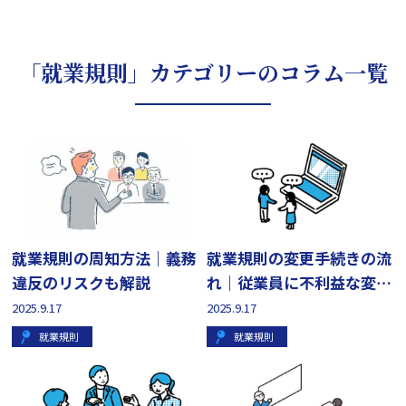
「就業規則」カテゴリーのコラム一覧
就業規則の周知方法｜義務
就業規則の変更手続きの流
違反のリスクも解説
れ｜従業員に不利益な変更
はできる？
2025.9.17
2025.9.17
就業規則
就業規則