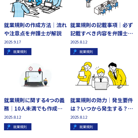
就業規則の作成方法｜流れ
就業規則の記載事項｜必ず
や注意点を弁護士が解説
記載すべき内容を弁護士が
解説
2025.9.17
2025.8.12
就業規則
就業規則
就業規則に関する4つの義
就業規則の効力｜発生要件
務｜10人未満でも作成す
は？いつから発生する？会
べき理由
社側弁護士が解説
2025.8.12
2025.8.12
就業規則
就業規則