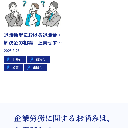
退職勧奨における退職金・
解決金の相場｜上乗せす
る？なしでいい？
2025.3.26
上乗せ
解決金
解雇
退職金
企業労務に関するお悩みは、