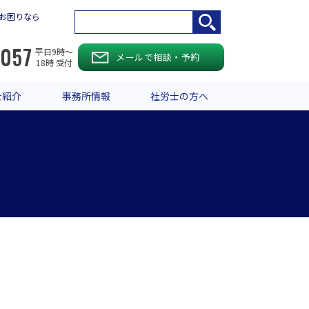
お困りなら
-057
平日9時〜
メールで相談・予約
18時 受付
士紹介
事務所情報
社労士の方へ