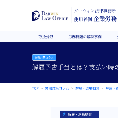
ダーウィン法律事務所
企業労務
使用者側
取扱分野
労務問題の解決事例
労働対策コラム
解雇予告手当とは？支払い時
TOP
労働対策コラム
解雇・退職勧奨
解雇・
解雇・退職勧奨