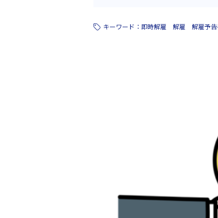
キーワード：
即時解雇
解雇
解雇予告