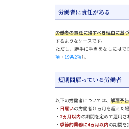
労働者に責任がある
労働者の責任に帰すべき理由に基
するようなケースです。
ただし、勝手に手当をなしにはで
項
・
19条2項
）。
短期間雇っている労働者
以下の労働者については、
解雇予告
・
日雇い
の労働者（1ヵ月を超えた場
・
2ヵ月以内
の期間を定めて雇用さ
・
季節的業務に4ヵ月以内
の期間を