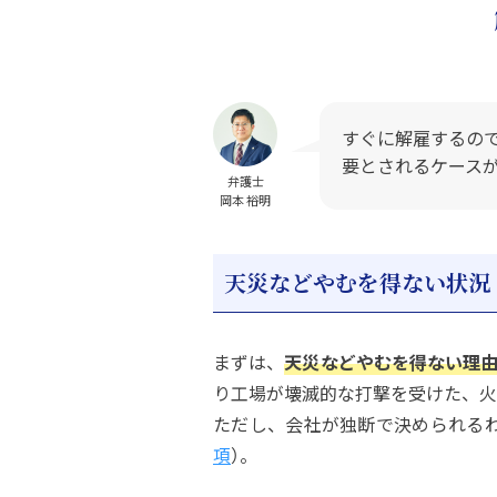
すぐに解雇するの
要とされるケース
弁護士
岡本 裕明
天災などやむを得ない状況
まずは、
天災などやむを得ない理
り工場が壊滅的な打撃を受けた、火
ただし、会社が独断で決められる
項
）。