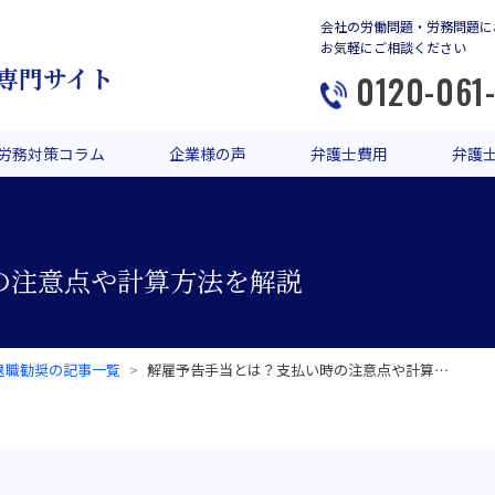
会社の労働問題・労務問題に
お気軽にご相談ください
専門サイト
0120-061
労務対策コラム
企業様の声
弁護士費用
弁護
の注意点や計算方法を解説
退職勧奨の記事一覧
解雇予告手当とは？支払い時の注意点や計算…