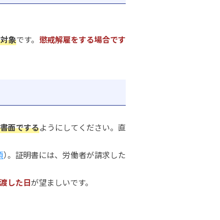
の対象
です。
懲戒解雇をする場合です
書面でする
ようにしてください。直
項
）。証明書には、労働者が請求した
渡した日
が望ましいです。