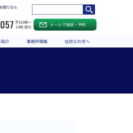
お困りなら
-057
平日9時〜
メールで相談・予約
18時 受付
士紹介
事務所情報
社労士の方へ