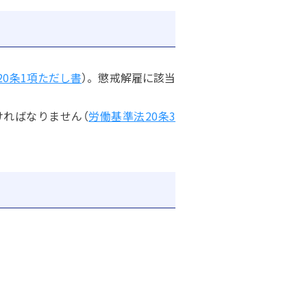
20条1項ただし書
）。懲戒解雇に該当
ければなりません（
労働基準法20条3