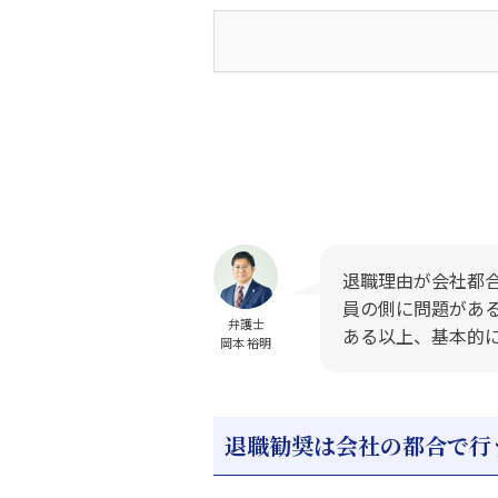
退職理由が会社都
員の側に問題があ
弁護士
ある以上、基本的
岡本 裕明
退職勧奨は会社の都合で行