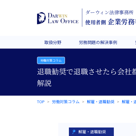
ダーウィン法律事務所
企業労務
使用者側
取扱分野
労務問題の解決事例
労働対策コラム
退職勧奨で退職させたら会社
解説
TOP
労働対策コラム
解雇・退職勧奨
解雇・
解雇・退職勧奨