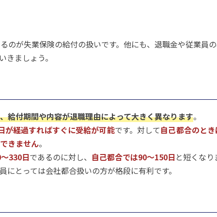
るのが失業保険の給付の扱いです。他にも、退職金や従業員の
いきましょう。
、給付期間や内容が退職理由によって大きく異なります
。
日が経過すればすぐに受給が可能
です。対して
自己都合のとき
給できません
。
〜330日
であるのに対し、
自己都合では90〜150日
と短くなり
員にとっては会社都合扱いの方が格段に有利です。