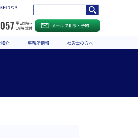
お困りなら
-057
平日9時〜
メールで相談・予約
18時 受付
士紹介
事務所情報
社労士の方へ