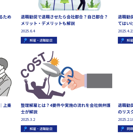
るため
退職勧奨で退職させたら会社都合？自己都合？
退職勧
メリット・デメリットも解説
てはい
2025.6.4
2025.4.2
解雇・退職勧奨
解
｜上乗
整理解雇とは？4要件や実施の流れを会社側弁護
退職勧
士が解説
のリス
2025.3.2
2025.2.1
解雇・退職勧奨
問