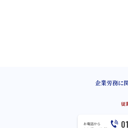
企業労務に
従
0
お電話から