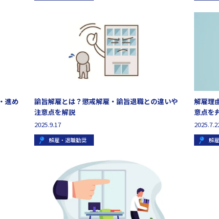
・進め
諭旨解雇とは？懲戒解雇・諭旨退職との違いや
解雇理
注意点を解説
意点を
2025.9.17
2025.7.2
解雇・退職勧奨
解