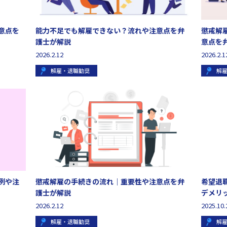
意点を
能力不足でも解雇できない？流れや注意点を弁
懲戒解
護士が解説
意点を
2026.2.12
2026.2.1
解雇・退職勧奨
解
例や注
懲戒解雇の手続きの流れ｜重要性や注意点を弁
希望退
護士が解説
デメリ
2026.2.12
2025.10.
解雇・退職勧奨
解