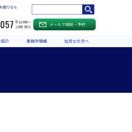
お困りなら
-057
平日9時〜
メールで相談・予約
18時 受付
士紹介
事務所情報
社労士の方へ