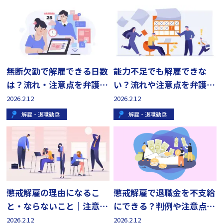
無断欠勤で解雇できる日数
能力不足でも解雇できな
は？流れ・注意点を弁護士
い？流れや注意点を弁護士
が解説
が解説
2026.2.12
2026.2.12
解雇・退職勧奨
解雇・退職勧奨
懲戒解雇の理由になるこ
懲戒解雇で退職金を不支給
と・ならないこと｜注意点
にできる？判例や注意点を
を弁護士が解説
解説
2026.2.12
2026.2.12