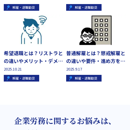
解雇・退職勧奨
解雇・退職勧奨
希望退職とは？リストラと
普通解雇とは？懲戒解雇と
の違いやメリット・デメリ
の違いや要件・進め方を解
ットを解説
説
2025.10.21
2025.9.17
解雇・退職勧奨
解雇・退職勧奨
企業労務に関するお悩みは、