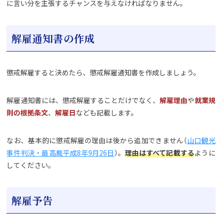
に言い分を主張するチャンスを与えなければなりません。
解雇通知書の作成
懲戒解雇すると決めたら、懲戒解雇通知書を作成しましょう。
解雇通知書には、懲戒解雇することだけでなく、
解雇理由
や
就業規
則の根拠条文
、
解雇日
なども記載します。
なお、基本的に懲戒解雇の理由は後から追加できません（
山口観光
事件判決・最高裁平成8年9月26日
）。
理由はすべて記載する
ように
してください。
解雇予告