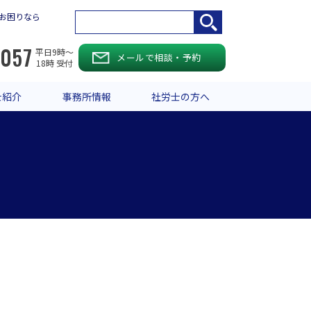
お困りなら
-057
平日9時〜
メールで相談・予約
18時 受付
士紹介
事務所情報
社労士の方へ