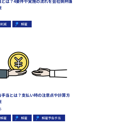
雇とは？4要件や実施の流れを会社側弁護
説
員削減
解雇
告手当とは？支払い時の注意点や計算方
説
6
時解雇
解雇
解雇予告手当