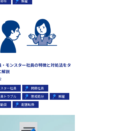
務命令
解雇
員・モンスター社員の特徴と対処法をタ
に解説
2
ンスター社員
問題社員
業員トラブル
懲戒処分
解雇
職勧奨
配置転換