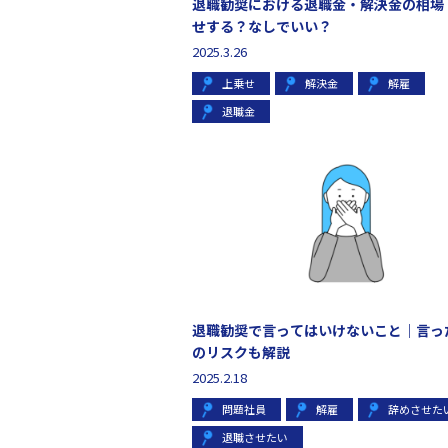
退職勧奨における退職金・解決金の相場
せする？なしでいい？
2025.3.26
上乗せ
解決金
解雇
退職金
退職勧奨で言ってはいけないこと｜言っ
のリスクも解説
2025.2.18
問題社員
解雇
辞めさせた
退職させたい