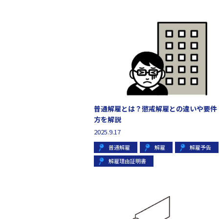
普通解雇とは？懲戒解雇との違いや要件
方を解説
2025.9.17
普通解雇
解雇
解雇予告
解雇理由証明書