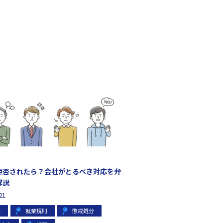
拒否されたら？会社がとるべき対応を弁
解説
21
向
就業規則
懲戒処分