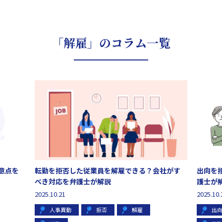
「解雇」のコラム一覧
意点を
転勤を拒否した従業員を解雇できる？会社がす
出向を
べき対応を弁護士が解説
護士が
2025.10.21
2025.10.
人事異動
拒否
解雇
出