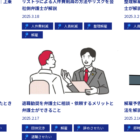
｜上乗
リストラによる人件費削減の方法やリスクを会
整理解
社側弁護士が解説
士が解
2025.3.18
2025.3.2
人件費削減
人員削減
整理解雇
人
解雇
たとき
退職勧奨を弁護士に相談・依頼するメリットと
解雇予
弁護士ができること
法を解
2025.2.17
2025.2.1
い
団体交渉
解雇
辞めさせたい
即
退職させたい