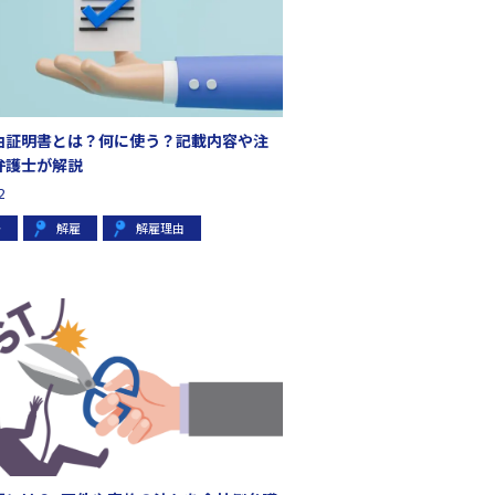
由証明書とは？何に使う？記載内容や注
弁護士が解説
2
争
解雇
解雇理由