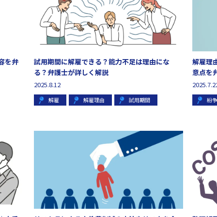
容を弁
試用期間に解雇できる？能力不足は理由にな
解雇理
る？弁護士が詳しく解説
意点を
2025.8.12
2025.7.2
解雇
解雇理由
試用期間
紛