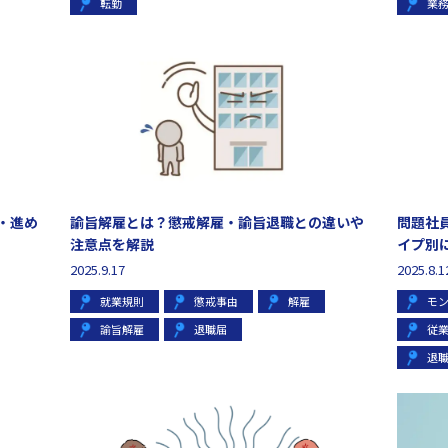
転勤
業
・進め
諭旨解雇とは？懲戒解雇・諭旨退職との違いや
問題社
注意点を解説
イプ別
2025.9.17
2025.8.1
就業規則
懲戒事由
解雇
モ
諭旨解雇
退職届
従
退